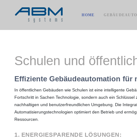
HOME
GEBÄUDEAUTO
Bürogebäude
Anlagenautomation
IoT Lösungen - SmartCubes
ACTS Prozessleitsystem
Signalkonverter
Karriere
Industriehallen
Prozessautomation
Cloud Lösungen - ACTS Cloud
ACTS PLC Bibliotheken
Smart Cubes
Impressum
Schulen und öffentliche Gebäude
Maschinenautomation
Anfahrt
Schulen und öffentli
Krankenhäuser und Wellnesstempeln
DSGVO
Effiziente Gebäudeautomation für
In öffentlichen Gebäuden wie Schulen ist eine intelligente Geb
Fortschritt in Sachen Technologie, sondern auch ein Schlüssel 
nachhaltigen und benutzerfreundlichen Umgebung. Die Integra
Automatisierungstechnologien optimiert den Betrieb und ermögli
Ressourcen.
1. ENERGIESPARENDE LÖSUNGEN: