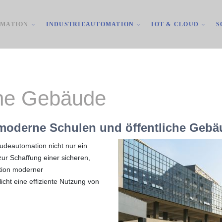
MATION
INDUSTRIEAUTOMATION
IOT & CLOUD
S
che Gebäude
 moderne Schulen und öffentliche Geb
äudeautomation nicht nur ein
zur Schaffung einer sicheren,
tion moderner
cht eine effiziente Nutzung von